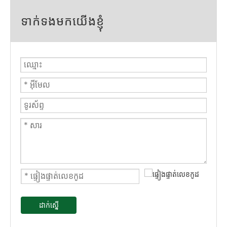
ទាក់ទងមកយើងខ្ញុំ
ដាក់ស្នើ