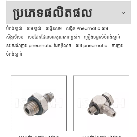
ប្រភេទផលិតផល
បំពង់ខ្យល់
សមខ្យល់
លង្ហិនសម
លង្ហិន Pneumatic សម
ស័ង្កសីសម
សមដែកដែលមានគុណភាពខ្ពស់។
គ្រឿងបន្លាស់បំពង់ស្ពាន់
ឧបករណ៍ភ្ជាប់ pneumatic ដែកអ៊ីណុក
សម pneumatic
ការភ្ជាប់
បំពង់ស្ពាន់