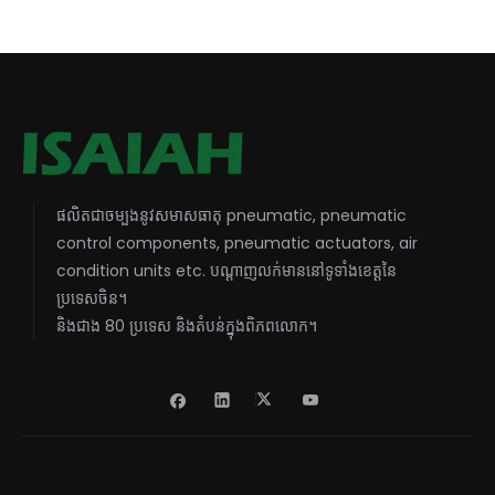
ផលិតជាចម្បងនូវសមាសធាតុ pneumatic, pneumatic
control components, pneumatic actuators, air
condition units etc. បណ្តាញលក់មាននៅទូទាំងខេត្តនៃ
ប្រទេសចិន។
និងជាង 80 ប្រទេស និងតំបន់ក្នុងពិភពលោក។