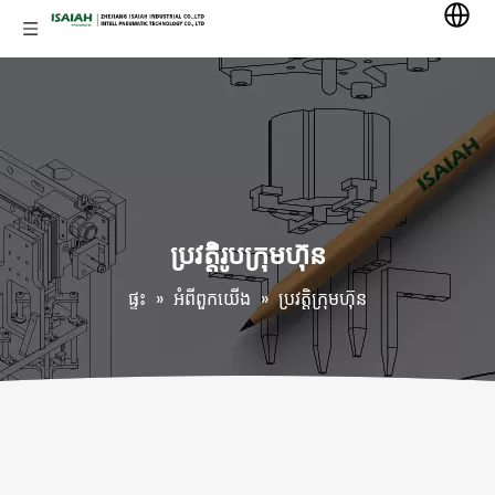
ប្រវត្តិរូបក្រុមហ៊ុន
ផ្ទះ
»
អំពីពួកយើង
»
ប្រវត្តិក្រុមហ៊ុន