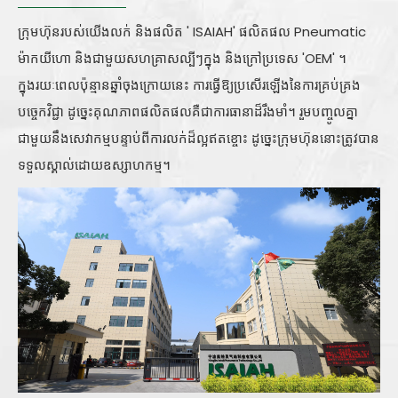
ក្រុមហ៊ុនរបស់យើងលក់ និងផលិត ' ISAIAH' ផលិតផល Pneumatic
ម៉ាកយីហោ និងជាមួយសហគ្រាសល្បីៗក្នុង និងក្រៅប្រទេស 'OEM' ។
ក្នុងរយៈពេលប៉ុន្មានឆ្នាំចុងក្រោយនេះ ការធ្វើឱ្យប្រសើរឡើងនៃការគ្រប់គ្រង
បច្ចេកវិជ្ជា ដូច្នេះគុណភាពផលិតផលគឺជាការធានាដ៏រឹងមាំ។ រួមបញ្ចូលគ្នា
ជាមួយនឹងសេវាកម្មបន្ទាប់ពីការលក់ដ៏ល្អឥតខ្ចោះ ដូច្នេះក្រុមហ៊ុននោះត្រូវបាន
ទទួលស្គាល់ដោយឧស្សាហកម្ម។