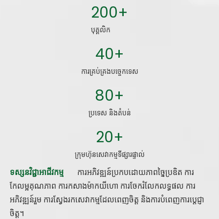
200+
បុគ្គលិក
40+
ការគ្រប់គ្រងបច្ចេកទេស
80+
ប្រទេស និងតំបន់
20+
ក្រុមហ៊ុនសេវាកម្មទីផ្សារផ្ទាល់
ទស្សនវិជ្ជាអាជីវកម្ម
ការអភិវឌ្ឍន៍ប្រកបដោយភាពច្នៃប្រឌិត ការ
កែលម្អគុណភាព ការកសាងម៉ាកយីហោ ការចែករំលែកលទ្ធផល ការ
អភិវឌ្ឍន៍រួម ការស្វែងរកសេវាកម្មដែលពេញចិត្ត និងការបំពេញការប្តេជ្ញា
ចិត្ត។