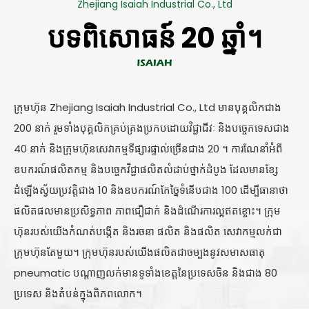
Zhejiang Isaiah Industrial Co., Ltd
បទពិសោធន៍ 20 ឆ្នាំ។
ក្រុមហ៊ុន Zhejiang Isaiah Industrial Co., Ltd មានបុគ្គលិកជាង
200 នាក់ រួមទាំងបុគ្គលិកគ្រប់គ្រងប្រកបដោយវិជ្ជាជីវៈ និងបច្ចេកទេសជាង
40 នាក់ និងក្រុមហ៊ុនសេវាកម្មទីផ្សារផ្ទាល់ច្រើនជាង 20 ។ ការណែនាំអំពី
ឧបករណ៍ផលិតកម្ម និងបច្ចេកវិជ្ជាផលិតលំដាប់ថ្នាក់ដំបូង ដែលមានខ្សែ
ដំឡើងស្វ័យប្រវត្តិជាង 10 និងឧបករណ៍កែច្នៃទំនើបជាង 100 ដើម្បីធានាថា
ផលិតផលមានប្រសិទ្ធភាព ភាពជឿជាក់ និងដំណើរការល្អឥតខ្ចោះ។ ក្រុម
ហ៊ុនរបស់យើងកំណត់បង្កើត និងរចនា ផលិត និងផលិត សេវាកម្មលក់ជា
ក្រុមហ៊ុនតែមួយ។ ក្រុមហ៊ុនរបស់យើងផលិតជាចម្បងនូវសមាសធាតុ
pneumatic បណ្តាញលក់មានទូទាំងខេត្តនៃប្រទេសចិន និងជាង 80
ប្រទេស និងតំបន់ក្នុងពិភពលោក។