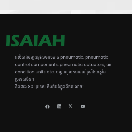
ផលិតជាចម្បងនូវសមាសធាតុ pneumatic, pneumatic
control components, pneumatic actuators, air
condition units etc. បណ្តាញលក់មាននៅទូទាំងខេត្តនៃ
ប្រទេសចិន។
និងជាង 80 ប្រទេស និងតំបន់ក្នុងពិភពលោក។