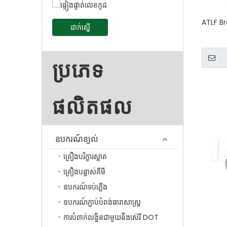
ATLF B
ដាក់ស្នើ
ប្រភេទ
ផលិតផល
ឧបករណ៍ខ្យល់
គ្រឿងបរិក្ខារស្អាត
គ្រឿងបន្លាស់គីមី
ឧបករណ៍ទប់ភ្លើង
ឧបករណ៍ភ្ជាប់បំពង់ធារាសាស្ត្រ
ការបំពាក់លង្ហិនជាមួយនឹងស៊េរី DOT