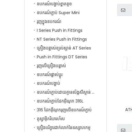
ឧបករណ៍បង្ហាប់ខ្នាតតូច
ឧបករណ៍ភ្ជាប់ Super Mini
រុញក្នុងឧបករណ៍
I Series Push in Fittings
NT Series Push in Fittings
គ្រឿងបន្លាស់ខ្យល់ស្ពាន់ AT Series
Push in Fittings DT Series
រុញលើគ្រឿងបន្លាស់
ឧបករណ៍ផ្លាស់ប្តូរ
ឧបករណ៍បង្ហាប់
ឧបករណ៍ភ្ជាប់ដោយគ្មានស័ង្កសីស្ពាន់ SF ស៊េរី
ឧបករណ៍ភ្ជាប់ដែកអ៊ីណុក 316L
ATH
316 ដែកអ៊ីណុករុញលើឧបករណ៍ភ្ជាប់
គូស្វាម៉ីភរិយារហ័ស
គ្រឿងបរិក្ខារជាក់លាក់នៃឧស្សាហកម្ម