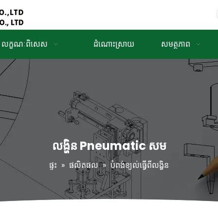
លក្ខណៈពិសេស
ដំណោះស្រាយ
សមត្ថភាព
លង្ហិន Pneumatic សម
ផ្ទះ
»
ផលិតផល
»
បំពង់ខ្យល់ធ្វើពីលង្ហិន