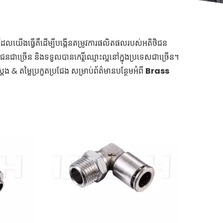
អ្វីដែលយើងធ្វើគឺដើម្បីបង្កើនតម្រូវការផលិតផលរបស់អតិថិជន
ិជនជាច្រើន និងទទួលបានកេរ្តិ៍ឈ្មោះល្អនៅក្នុងប្រទេសជាច្រើន។
ង & តម្លៃប្រកួតប្រជែង សម្រាប់ព័ត៌មានបន្ថែមអំពី
Brass