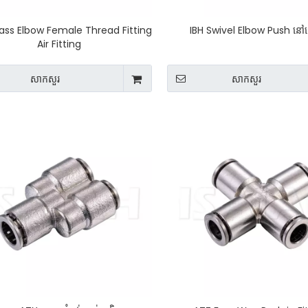
rass Elbow Female Thread Fitting
IBH Swivel Elbow Push ន
Air Fitting
សាកសួរ
សាកសួរ