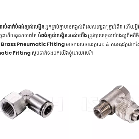
ារបំពាក់បំពង់ខ្យល់លង្ហិន
អ្នកគ្រប់គ្នាមានកង្វល់ពិសេសផ្សេងៗគ្នាអំពីវា ហើយ
ដូច្នេះហើយគុណភាពនៃ
បំពង់ខ្យល់លង្ហិន របស់យើង
ត្រូវបានទទួលយ៉ាងល្អពីអតិថ
H
Brass Pneumatic Fitting
មានការរចនាលក្ខណៈ & ការអនុវត្តជាក់ស្តែ
tic Fitting
សូមទាក់ទងមកយើងខ្ញុំដោយសេរី។