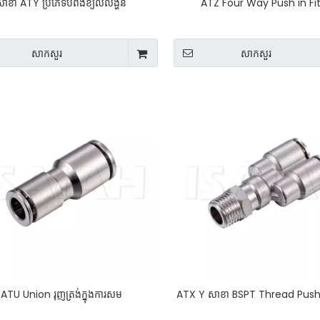
សាខា ATY ប្រភេទបំពង់ខ្យល់លង្ហិន
ATZ Four Way Push in Fi
សាកសួរ
សាកសួរ
ATU Union រុញត្រង់ក្នុងការសម
ATX Y សាខា BSPT Thread Push 