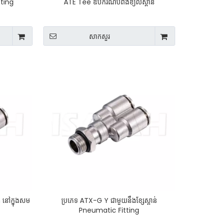
tting
ATE Tee ឧបករណ៍បំពង់ខ្យល់ស្ពាន់
សាកសួរ
នៅក្នុងសម
ប្រភេទ ATX-G Y ជាមួយនឹងខ្សែស្ពាន់
Pneumatic Fitting