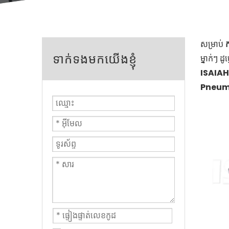
សម្រាប់
ក
ទាក់ទងមកយើងខ្ញុំ
ម្នាក់ៗ 
ISAIA
Pneuma