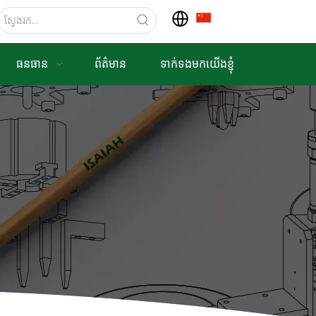
ធនធាន
ព័ត៌មាន
ទាក់ទងមកយើងខ្ញុំ