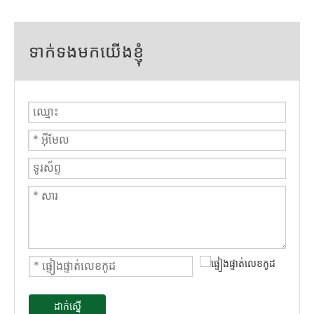
ទាក់ទងមកយើងខ្ញុំ
ដាក់ស្នើ