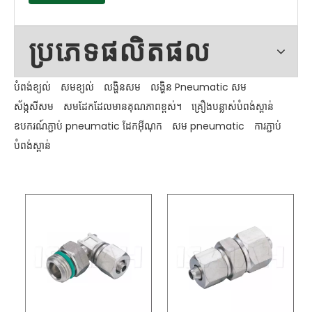
ប្រភេទផលិតផល
បំពង់ខ្យល់
សមខ្យល់
លង្ហិនសម
លង្ហិន Pneumatic សម
ស័ង្កសីសម
សមដែកដែលមានគុណភាពខ្ពស់។
គ្រឿងបន្លាស់បំពង់ស្ពាន់
ឧបករណ៍ភ្ជាប់ pneumatic ដែកអ៊ីណុក
សម pneumatic
ការភ្ជាប់
បំពង់ស្ពាន់