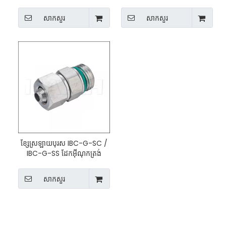
Steel Push on Fitting
សាកសួរ
សាកសួរ
ខ្សែស្រឡាយបុរស IBC-G-SC /
IBC-G-SS ដែកអ៊ីណុកត្រង់
304/316L រុញលើសម
សាកសួរ