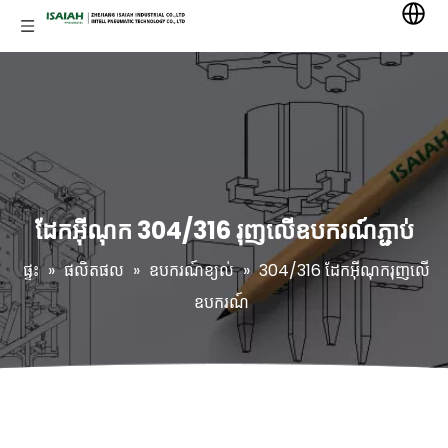
ដែកអ៊ីណុក 304/316 រុញលើឧបករណ៍ភ្ជាប់
ផ្ទះ
»
ផលិតផល
»
ឧបករណ៍ខ្យល់
»
304/316 ដែកអ៊ីណុករុញលើ
ឧបករណ៍