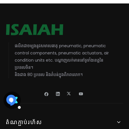
ផលិតជាចម្បងនូវសមាសធាតុ pneumatic, pneumatic
control components, pneumatic actuators, air
condition units etc. បណ្តាញលក់មាននៅទូទាំងខេត្តនៃ
ប្រទេសចិន។
និងជាង 80 ប្រទេស និងតំបន់ក្នុងពិភពលោក។
តំណភ្ជាប់រហ័ស