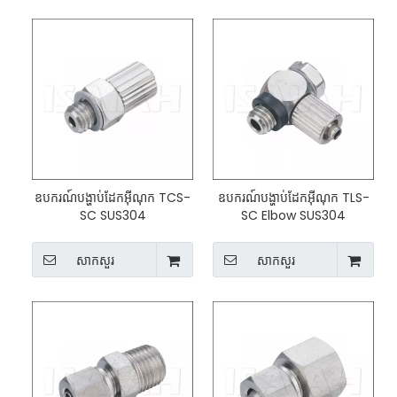
ឧបករណ៍បង្ហាប់ដែកអ៊ីណុក TCS-
ឧបករណ៍បង្ហាប់ដែកអ៊ីណុក TLS-
SC SUS304
SC Elbow SUS304
សាកសួរ
សាកសួរ