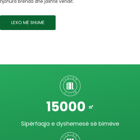
njohura brenda dhe jashtë vendit.
LEXO MË SHUMË
15000
㎡
Sipërfaqja e dyshemesë së bimëve