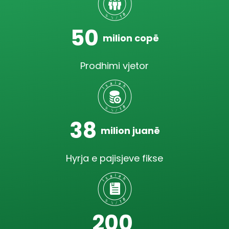
50
milion copë
Prodhimi vjetor
38
milion juanë
Hyrja e pajisjeve fikse
200