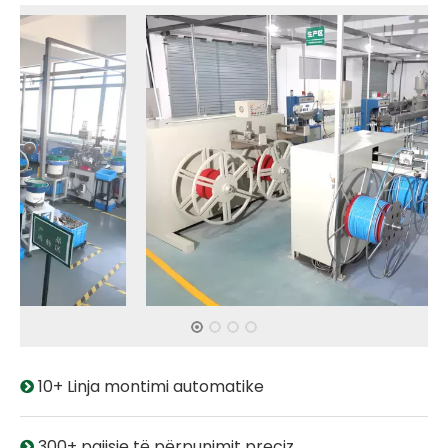
10+ Linja montimi automatike

300+ pajisje të përpunimit preciz
