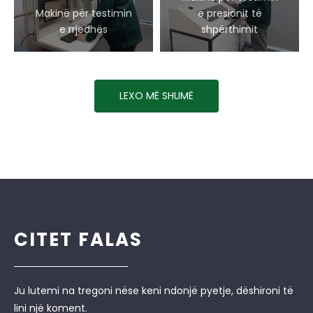
Makinë për testimin
e presionit të
e rrjedhës
shpërthimit
LEXO MË SHUMË
CITET FALAS
Ju lutemi na tregoni nëse keni ndonjë pyetje, dëshironi të
lini një koment.