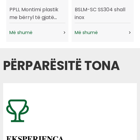
PPLL Montimi plastik
BSLM-SC SS304 shall
me bërryl të gjatë
inox
mashkullor
Më shumë
Më shumë
PËRPARËSITË TONA
EKSPERIENCA