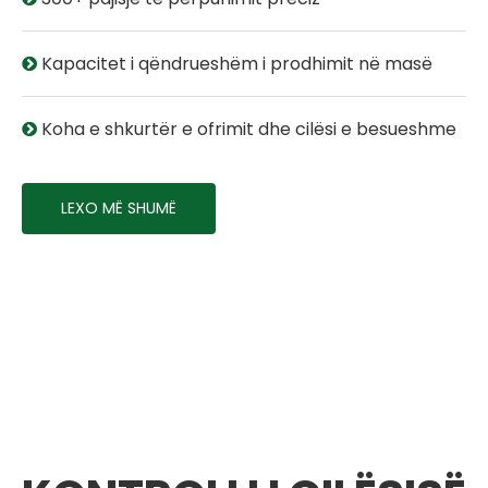
Kapacitet i qëndrueshëm i prodhimit në masë

Koha e shkurtër e ofrimit dhe cilësi e besueshme

LEXO MË SHUMË