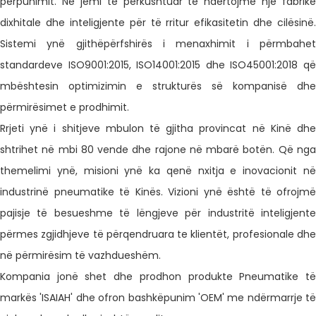
përpunimit. Ne jemi të përkushtuar të ndërtojmë një fabrikë
dixhitale dhe inteligjente për të rritur efikasitetin dhe cilësinë.
Sistemi ynë gjithëpërfshirës i menaxhimit i përmbahet
standardeve ISO9001:2015, ISO14001:2015 dhe ISO45001:2018 që
mbështesin optimizimin e strukturës së kompanisë dhe
përmirësimet e prodhimit.
Rrjeti ynë i shitjeve mbulon të gjitha provincat në Kinë dhe
shtrihet në mbi 80 vende dhe rajone në mbarë botën. Që nga
themelimi ynë, misioni ynë ka qenë nxitja e inovacionit në
industrinë pneumatike të Kinës. Vizioni ynë është të ofrojmë
pajisje të besueshme të lëngjeve për industritë inteligjente
përmes zgjidhjeve të përqendruara te klientët, profesionale dhe
në përmirësim të vazhdueshëm.
Kompania jonë shet dhe prodhon produkte Pneumatike të
markës 'ISAIAH' dhe ofron bashkëpunim 'OEM' me ndërmarrje të