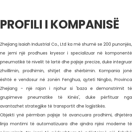
PROFILI I KOMPANISË
Zhejiang Isaiah Industrial Co., Ltd ka më shumë se 200 punonjës,
ne jemi një prodhues kryesor i specializuar në komponentë
pneumatikë të nivelit të lartë dhe pajisje precize, duke integruar
zhvillimin, prodhimin, shitjet dhe shërbimin. Kompania jonë
është e vendosur në zonën Fenghua, qyteti Ningbo, Provinca
Zhejiang - një rajon i njohur si 'baza e demonstrimit të
grupimeve pneumatike të Kinës', duke përfituar nga
avantazhet strategjike të transportit dhe logjistikës.
Objekti ynë përmban pajisje të avancuara prodhimi, dhjetëra
linja montimi të automatizuara dhe qindra njësi moderne të