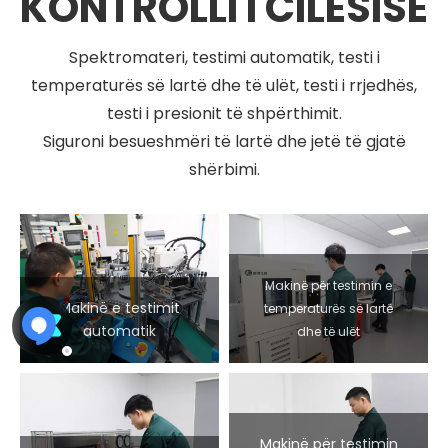
KONTROLLI I CILËSISË
Spektromateri, testimi automatik, testi i
temperaturës së lartë dhe të ulët, testi i rrjedhës,
testi i presionit të shpërthimit.
Siguroni besueshmëri të lartë dhe jetë të gjatë
shërbimi.
Makinë për testimin e
Makinë e testimit
temperaturës së lartë
automatik
dhe të ulët
Makinë për testimin