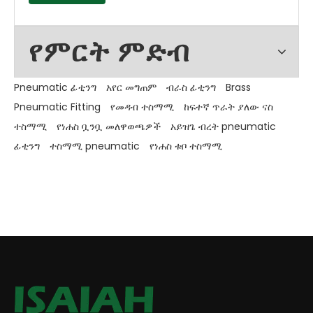
የምርት ምድብ
Pneumatic ፊቲንግ
አየር መግጠም
ብራስ ፊቲንግ
Brass
Pneumatic Fitting
የመዳብ ተስማሚ
ከፍተኛ ጥራት ያለው ናስ
ተስማሚ
የነሐስ ቧንቧ መለዋወጫዎች
አይዝጌ ብረት pneumatic
ፊቲንግ
ተስማሚ pneumatic
የነሐስ ቱቦ ተስማሚ