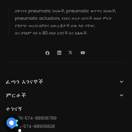
በዋናነት pneumatic ክፍሎች, pneumatic ቁጥጥር ክፍሎች,
pneumatic actuators, የአየር ሁኔታ አሃዶች ወዘተ ምርት
የሽያጭ መረብ በቻይና አውራጃዎች ሁሉ ላይ ናቸው;
እና በዓለም ላይ ከ 80 በላይ አገሮች እና ክልሎች.
ፈጣን አገናኞች
ምርቶች
ተገናኝ
+ 86-574-88908789

+86-574-88906828
