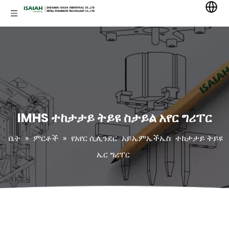
IMHS ተከታታይ ትይዩ ስታይል አየር ግሪፐር
ቤት
»
ምርቶች
»
የአየር ሲሊንደር
አይኤምኤችኤስ
ተከታታይ ትይዩ
ኤር ግሪፐር