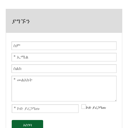
ያግኙን
አስገባ